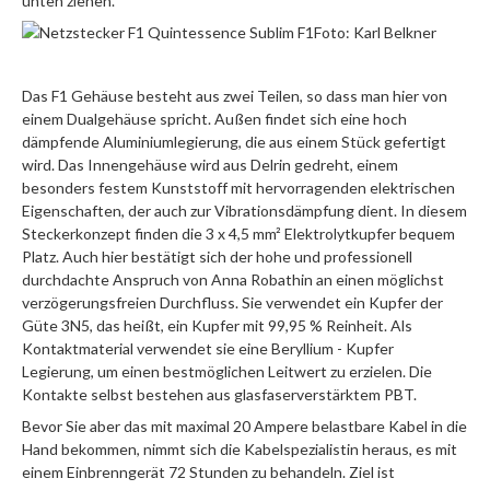
unten ziehen.
Foto: Karl Belkner
Das F1 Gehäuse besteht aus zwei Teilen, so dass man hier von
einem Dualgehäuse spricht. Außen findet sich eine hoch
dämpfende Aluminiumlegierung, die aus einem Stück gefertigt
wird. Das Innengehäuse wird aus Delrin gedreht, einem
besonders festem Kunststoff mit hervorragenden elektrischen
Eigenschaften, der auch zur Vibrationsdämpfung dient. In diesem
Steckerkonzept finden die 3 x 4,5 mm² Elektrolytkupfer bequem
Platz. Auch hier bestätigt sich der hohe und professionell
durchdachte Anspruch von Anna Robathin an einen möglichst
verzögerungsfreien Durchfluss. Sie verwendet ein Kupfer der
Güte 3N5, das heißt, ein Kupfer mit 99,95 % Reinheit. Als
Kontaktmaterial verwendet sie eine Beryllium - Kupfer
Legierung, um einen bestmöglichen Leitwert zu erzielen. Die
Kontakte selbst bestehen aus glasfaserverstärktem PBT.
Bevor Sie aber das mit maximal 20 Ampere belastbare Kabel in die
Hand bekommen, nimmt sich die Kabelspezialistin heraus, es mit
einem Einbrenngerät 72 Stunden zu behandeln. Ziel ist