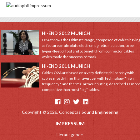
HI-END 2012 MUNICH
O2A throws the Ultimate range, composed of cables havin
as feature an absolute electromagnetic insulation, to be
hyper-fleet of foot and to benefit from connector cables
which made the success of mark.
HI-END 2011 MUNICH
Cables O2A are based on a very definite philosophy with
cables mostly finer than average, with technology " high
frequency " and thermal armour plating, described as mor
competitive than most "big" cables.
Copyright © 2026. Conceptas Sound Engineering
IMPRESSUM
Herausgeber: