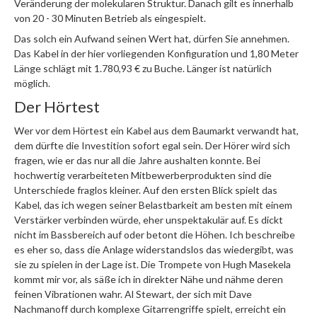
Veränderung der molekularen Struktur. Danach gilt es innerhalb
von 20 - 30 Minuten Betrieb als eingespielt.
Das solch ein Aufwand seinen Wert hat, dürfen Sie annehmen.
Das Kabel in der hier vorliegenden Konfiguration und 1,80 Meter
Länge schlägt mit 1.780,93 € zu Buche. Länger ist natürlich
möglich.
Der Hörtest
Wer vor dem Hörtest ein Kabel aus dem Baumarkt verwandt hat,
dem dürfte die Investition sofort egal sein. Der Hörer wird sich
fragen, wie er das nur all die Jahre aushalten konnte. Bei
hochwertig verarbeiteten Mitbewerberprodukten sind die
Unterschiede fraglos kleiner. Auf den ersten Blick spielt das
Kabel, das ich wegen seiner Belastbarkeit am besten mit einem
Verstärker verbinden würde, eher unspektakulär auf. Es dickt
nicht im Bassbereich auf oder betont die Höhen. Ich beschreibe
es eher so, dass die Anlage widerstandslos das wiedergibt, was
sie zu spielen in der Lage ist. Die Trompete von Hugh Masekela
kommt mir vor, als säße ich in direkter Nähe und nähme deren
feinen Vibrationen wahr. Al Stewart, der sich mit Dave
Nachmanoff durch komplexe Gitarrengriffe spielt, erreicht ein