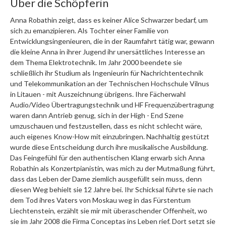
Über die Schöpferin
Anna Robathin zeigt, dass es keiner Alice Schwarzer bedarf, um
sich zu emanzipieren. Als Tochter einer Familie von
Entwicklungsingenieuren, die in der Raumfahrt tätig war, gewann
die kleine Anna in ihrer Jugend ihr unersättliches Interesse an
dem Thema Elektrotechnik. Im Jahr 2000 beendete sie
schließlich ihr Studium als Ingenieurin für Nachrichtentechnik
und Telekommunikation an der Technischen Hochschule Vilnus
in Litauen - mit Auszeichnung übrigens. Ihre Fächerwahl
Audio/Video Übertragungstechnik und HF Frequenzübertragung
waren dann Antrieb genug, sich in der High - End Szene
umzuschauen und festzustellen, dass es nicht schlecht wäre,
auch eigenes Know-How mit einzubringen. Nachhaltig gestützt
wurde diese Entscheidung durch ihre musikalische Ausbildung.
Das Feingefühl für den authentischen Klang erwarb sich Anna
Robathin als Konzertpianistin, was mich zu der Mutmaßung führt,
dass das Leben der Dame ziemlich ausgefüllt sein muss, denn
diesen Weg behielt sie 12 Jahre bei. Ihr Schicksal führte sie nach
dem Tod ihres Vaters von Moskau weg in das Fürstentum
Liechtenstein, erzählt sie mir mit überaschender Offenheit, wo
sie im Jahr 2008 die Firma Conceptas ins Leben rief. Dort setzt sie