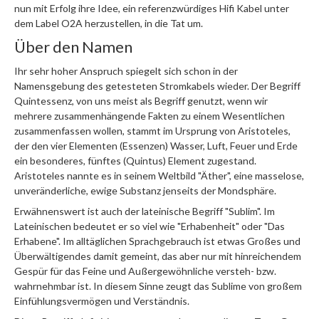
nun mit Erfolg ihre Idee, ein referenzwürdiges Hifi Kabel unter
dem Label O2A herzustellen, in die Tat um.
Über den Namen
Ihr sehr hoher Anspruch spiegelt sich schon in der
Namensgebung des getesteten Stromkabels wieder. Der Begriff
Quintessenz, von uns meist als Begriff genutzt, wenn wir
mehrere zusammenhängende Fakten zu einem Wesentlichen
zusammenfassen wollen, stammt im Ursprung von Aristoteles,
der den vier Elementen (Essenzen) Wasser, Luft, Feuer und Erde
ein besonderes, fünftes (Quintus) Element zugestand.
Aristoteles nannte es in seinem Weltbild "Äther", eine masselose,
unveränderliche, ewige Substanz jenseits der Mondsphäre.
Erwähnenswert ist auch der lateinische Begriff "Sublim". Im
Lateinischen bedeutet er so viel wie "Erhabenheit" oder "Das
Erhabene". Im alltäglichen Sprachgebrauch ist etwas Großes und
Überwältigendes damit gemeint, das aber nur mit hinreichendem
Gespür für das Feine und Außergewöhnliche versteh- bzw.
wahrnehmbar ist. In diesem Sinne zeugt das Sublime von großem
Einfühlungsvermögen und Verständnis.