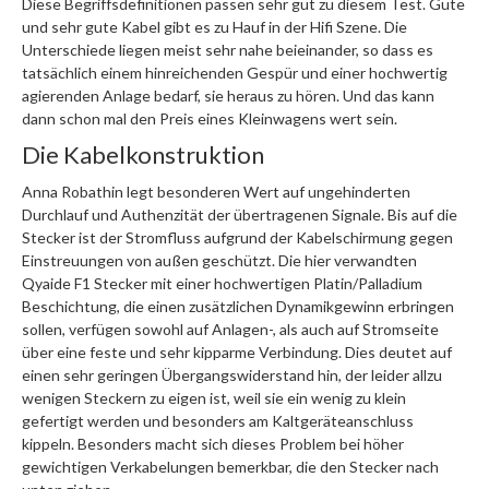
Diese Begriffsdefinitionen passen sehr gut zu diesem Test. Gute
und sehr gute Kabel gibt es zu Hauf in der Hifi Szene. Die
Unterschiede liegen meist sehr nahe beieinander, so dass es
tatsächlich einem hinreichenden Gespür und einer hochwertig
agierenden Anlage bedarf, sie heraus zu hören. Und das kann
dann schon mal den Preis eines Kleinwagens wert sein.
Die Kabelkonstruktion
Anna Robathin legt besonderen Wert auf ungehinderten
Durchlauf und Authenzität der übertragenen Signale. Bis auf die
Stecker ist der Stromfluss aufgrund der Kabelschirmung gegen
Einstreuungen von außen geschützt. Die hier verwandten
Qyaide F1 Stecker mit einer hochwertigen Platin/Palladium
Beschichtung, die einen zusätzlichen Dynamikgewinn erbringen
sollen, verfügen sowohl auf Anlagen-, als auch auf Stromseite
über eine feste und sehr kipparme Verbindung. Dies deutet auf
einen sehr geringen Übergangswiderstand hin, der leider allzu
wenigen Steckern zu eigen ist, weil sie ein wenig zu klein
gefertigt werden und besonders am Kaltgeräteanschluss
kippeln. Besonders macht sich dieses Problem bei höher
gewichtigen Verkabelungen bemerkbar, die den Stecker nach