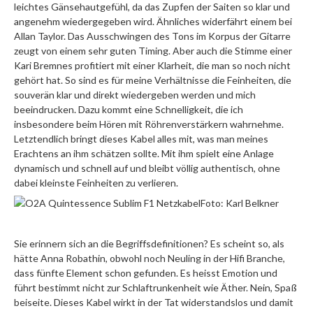
leichtes Gänsehautgefühl, da das Zupfen der Saiten so klar und
angenehm wiedergegeben wird. Ähnliches widerfährt einem bei
Allan Taylor. Das Ausschwingen des Tons im Korpus der Gitarre
zeugt von einem sehr guten Timing. Aber auch die Stimme einer
Kari Bremnes profitiert mit einer Klarheit, die man so noch nicht
gehört hat. So sind es für meine Verhältnisse die Feinheiten, die
souverän klar und direkt wiedergeben werden und mich
beeindrucken. Dazu kommt eine Schnelligkeit, die ich
insbesondere beim Hören mit Röhrenverstärkern wahrnehme.
Letztendlich bringt dieses Kabel alles mit, was man meines
Erachtens an ihm schätzen sollte. Mit ihm spielt eine Anlage
dynamisch und schnell auf und bleibt völlig authentisch, ohne
dabei kleinste Feinheiten zu verlieren.
Foto: Karl Belkner
Sie erinnern sich an die Begriffsdefinitionen? Es scheint so, als
hätte Anna Robathin, obwohl noch Neuling in der Hifi Branche,
dass fünfte Element schon gefunden. Es heisst Emotion und
führt bestimmt nicht zur Schlaftrunkenheit wie Äther. Nein, Spaß
beiseite. Dieses Kabel wirkt in der Tat widerstandslos und damit